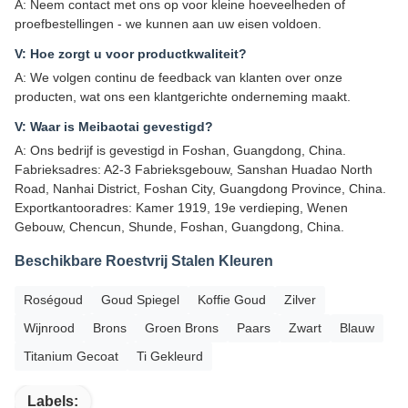
A: Neem contact met ons op voor kleine hoeveelheden of
proefbestellingen - we kunnen aan uw eisen voldoen.
V: Hoe zorgt u voor productkwaliteit?
A: We volgen continu de feedback van klanten over onze
producten, wat ons een klantgerichte onderneming maakt.
V: Waar is Meibaotai gevestigd?
A: Ons bedrijf is gevestigd in Foshan, Guangdong, China.
Fabrieksadres: A2-3 Fabrieksgebouw, Sanshan Huadao North
Road, Nanhai District, Foshan City, Guangdong Province, China.
Exportkantooradres: Kamer 1919, 19e verdieping, Wenen
Gebouw, Chencun, Shunde, Foshan, Guangdong, China.
Beschikbare Roestvrij Stalen Kleuren
Roségoud
Goud Spiegel
Koffie Goud
Zilver
Wijnrood
Brons
Groen Brons
Paars
Zwart
Blauw
Titanium Gecoat
Ti Gekleurd
Labels: