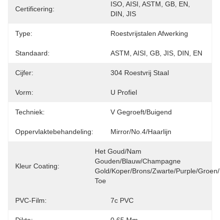
ISO, AISI, ASTM, GB, EN, 
Certificering:
DIN, JIS
Type:
Roestvrijstalen Afwerking
Standaard:
ASTM, AISI, GB, JIS, DIN, EN
Cijfer:
304 Roestvrij Staal
Vorm:
U Profiel
Techniek:
V Gegroeft/Buigend
Oppervlaktebehandeling:
Mirror/No.4/haarlijn
Het Goud/nam 
Gouden/Blauw/Champagne 
Kleur Coating:
Gold/Koper/Brons/Zwarte/Purple/Groen/
Toe
PVC-Film:
7c PVC