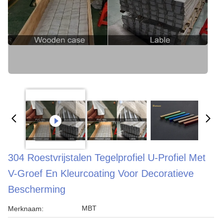
304 Roestvrijstalen Tegelprofiel U-Profiel Met
V-Groef En Kleurcoating Voor Decoratieve
Bescherming
MBT
Merknaam: