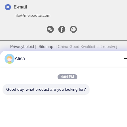
E-mail
info@meibaotai.com
Privacybeleid
|
Sitemap
| China Goed Kwaliteit Lift roestvrij
staalplaat Leverancier. Copyright © 2022-2026 Foshan
Alisa
Meibaotai Stainless Steel Products Co., Ltd. Allemaal. Alle
rechten voorbehouden.
4:04 PM
Good day, what product are you looking for?