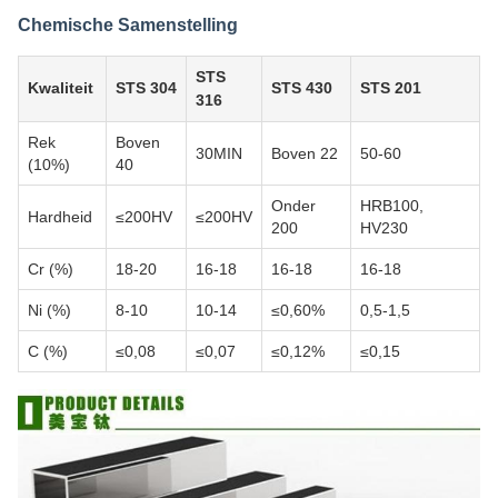
Chemische Samenstelling
STS
Kwaliteit
STS 304
STS 430
STS 201
316
Rek
Boven
30MIN
Boven 22
50-60
(10%)
40
Onder
HRB100,
Hardheid
≤200HV
≤200HV
200
HV230
Cr (%)
18-20
16-18
16-18
16-18
Ni (%)
8-10
10-14
≤0,60%
0,5-1,5
C (%)
≤0,08
≤0,07
≤0,12%
≤0,15