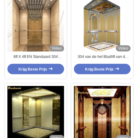
Video
Video
8ft X 4ft EN Standaard 304
304 van de het Bladlift van de
Roestvrij Staalplaat met 7c PVC
roestvrij staalets het Blad van het
Film voor Liften
de Deurpatroon voor
Krijg Beste Prijs
Krijg Beste Prijs
Bureaubouw