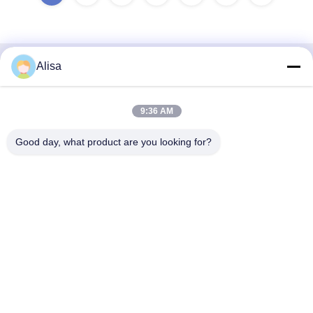
Alisa
Snel contact
Adres
9:36 AM
Het Adres van het de uitvoerbureau: Zaal 1919, Vloer 19,
Good day, what product are you looking for?
Veinna-de bouw, Chencun, Shunde, Foshan, Guangdong,
China
Tel
86-757-2332-8960
E-mail
info@meibaotai.com