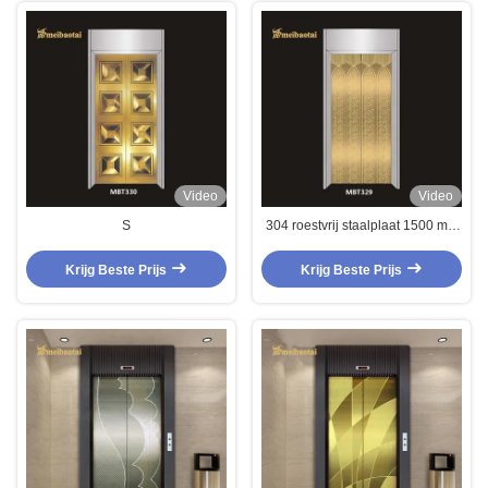
Video
Video
S
304 roestvrij staalplaat 1500 mm
Breedte 8K Oppervlak 2.0 mm
Dikte
Krijg Beste Prijs
Krijg Beste Prijs