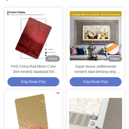
Video
Video
PVD China Red Mirror Color
Super dunne zelfklevende
304 roestvrij staalplaat EN
roestvrij staal behang strip,
Standard Decorative Plate
flexibele metalen rol voor muur
Krijg Beste Prijs
Krijg Beste Prijs
en meubel decor, meerdere
kleuren in voorraad