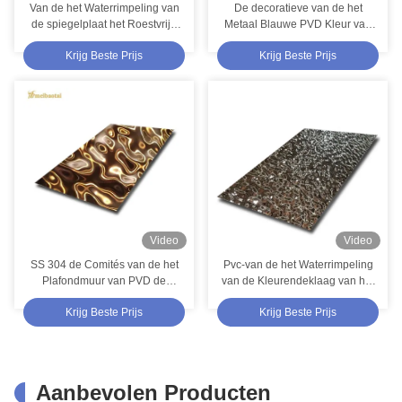
Van de het Waterrimpeling van
De decoratieve van de het
de spiegelplaat het Roestvrije
Metaal Blauwe PVD Kleur van
staalblad voor Plafond
het Roestvrij staalblad
Krijg Beste Prijs
Krijg Beste Prijs
Rimpeling van het de
Deklaagwater
Video
Video
SS 304 de Comités van de het
Pvc-van de het Waterrimpeling
Plafondmuur van PVD de
van de Kleurendeklaag van het
Gouden Decoratieve Plaat van
het Roestvrije staalblad de
Krijg Beste Prijs
Krijg Beste Prijs
de Waterrimpeling
Decoratiemuur
Aanbevolen Producten