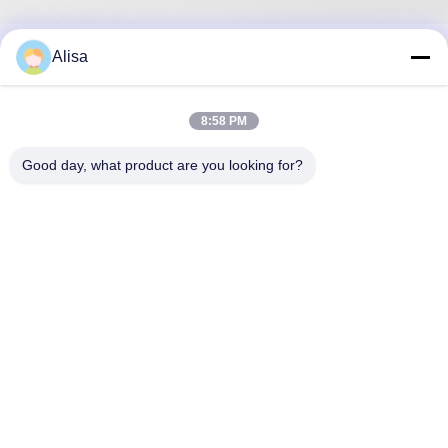
Alisa
Snel contact
Adres
8:58 PM
Het Adres van het de uitvoerbureau: Zaal 1919, Vloer 19,
Good day, what product are you looking for?
Veinna-de bouw, Chencun, Shunde, Foshan, Guangdong,
China
Tel
86-757-2332-8960
E-mail
info@meibaotai.com
Privacybeleid
|
Sitemap
| China Goed Kwaliteit Lift roestvrij