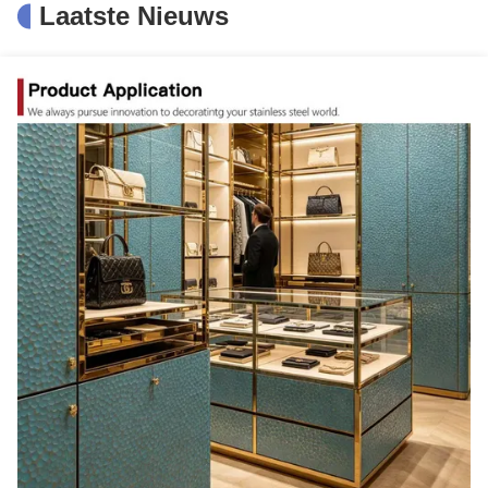
PVD Paars Gekleurd Geëtst Roestvrij Staal Plaat met 70 Micron PVC Film en 1.15mm Dikte
Laatste Nieuws
PVD Rosé Kleur Gecoat 1,15 mm Dik Geëtst Roestvrij Staal Plaat met 70 Micron PVC Film
1.15mm dikte bloemenpatroon geëtst roestvrijstalen plaat met laser PVC-folie
1.15mm Dikte 304 roestvrij staal plaat met gepolijste afwerking gegraveerd roestvrij staal plaat
Gepolijste afwerking DIN standaard 304 roestvrij staal geëtste plaat met een dikte van 1,15 mm
van het het Roestvrije staalblad van 4x8 304 de Trilling van het de Kleurenblad zandstraalt Finishe
PVD gepolijst SS201 materiaal 0,65 mm dikte gegraveerd roestvrijstalen plaat voor wanddecoratie
PVD Golden Mirror 304 roestvrij staalplaat met een dikte van 1,15 mm voor muur- en deurversiering
304 roestvrij staal gegraveerd plaat met spiegel afwerking en 1219x3048mm Grootte voor decoratieve toepassingen
PVD Zwart Gecoate Haarlijn Design Roestvrij Staal Kamerverdeler met Lasergesneden Scheidingswand op Maat
201 Ruimteverdeler van roestvrij staal met PVD-kettingbehandeling en maat voor woonkamer
30 mm dikke laser-PVC-folie metalen kamerverdeler met aangepaste afmetingen voor hotel en thuis
201 Ruimteverdeler van roestvrij staal met gouden haarlijn en 70 micron PVC-film voor moderne ruimtes