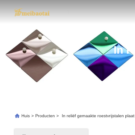
In R
Huis
>
Producten
>
In reliëf gemaakte roestvrijstalen plaa