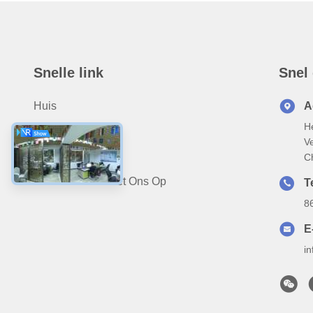
Snelle link
Snel
Huis
A
He
Ongeveer Ons
V
Producten
C
Neem Contact Met Ons Op
T
8
E
i