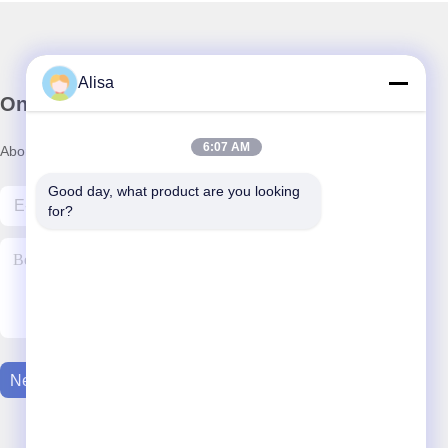
Alisa
Onze Nieuwsbrief
6:07 AM
Abonneer u op onze nieuwsbrief voor kortingen en meer.
Good day, what product are you looking 
for?
Neem Contact Met Ons Op