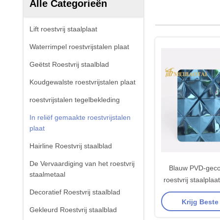
Alle Categorieën
Lift roestvrij staalplaat
Waterrimpel roestvrijstalen plaat
Geëtst Roestvrij staalblad
Koudgewalste roestvrijstalen plaat
roestvrijstalen tegelbekleding
In reliëf gemaakte roestvrijstalen
plaat
Hairline Roestvrij staalblad
De Vervaardiging van het roestvrij
Blauw PVD-geco
staalmetaal
roestvrij staalpla
filmklasse 201 vo
Decoratief Roestvrij staalblad
Krijg Beste
toepass
Gekleurd Roestvrij staalblad