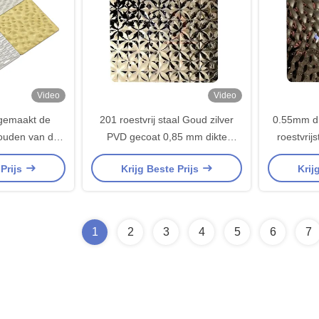
Video
Video
 gemaakt de
201 roestvrij staal Goud zilver
0.55mm dik
ouden van de
PVD gecoat 0,85 mm dikte
roestvrij
eur Gestempeld
Gedrukt roestvrij staalplaat voor
decoratief
 Prijs
Krijg Beste Prijs
Krij
decoratieve plaat
1
2
3
4
5
6
7