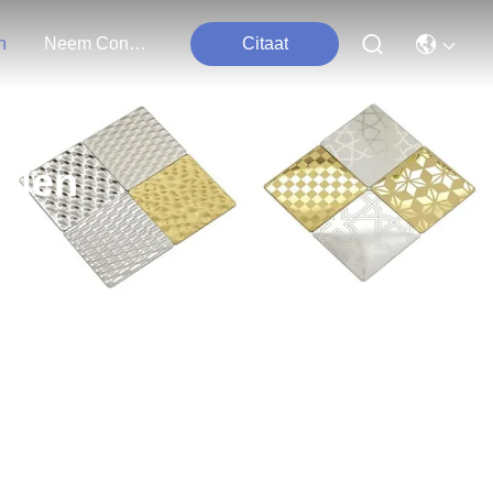
n
Neem Contact Met Ons Op
Citaat
talen