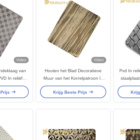
Video
Video
ndeklaag van
Houten het Blad Decoratieve
Pvd In rel
D In reliëf
Muur van het Korrelpatroon In
staalplaa
 Klein Geruit
reliëf gemaakte Roestvrije staal
van d
 Prijs
Krijg Beste Prijs
Krij
n SS