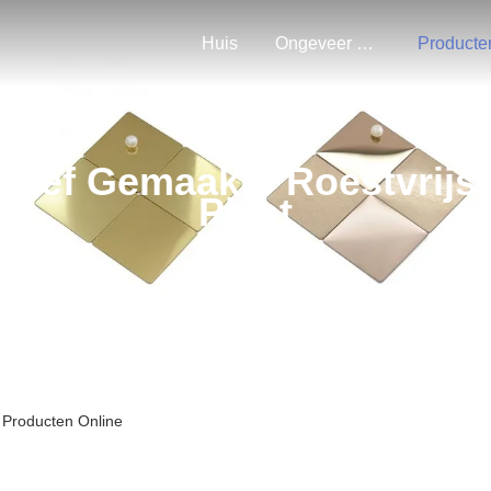
Huis
Ongeveer Ons
Producte
eliëf Gemaakte Roestvrijs
Plaat
t Producten Online