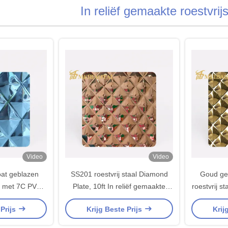
In reliëf gemaakte roestvrijs
Video
Video
at geblazen
SS201 roestvrij staal Diamond
Goud ge
at met 7C PVC-
Plate, 10ft In reliëf gemaakte
roestvrij s
or decoratieve
Staalplaat 0.75mm dik
met een di
 Prijs
Krijg Beste Prijs
Krij
ingen
decora