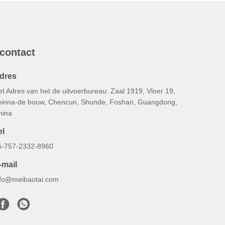
 contact
dres
t Adres van het de uitvoerbureau: Zaal 1919, Vloer 19,
einna-de bouw, Chencun, Shunde, Foshan, Guangdong,
hina
el
6-757-2332-8960
-mail
nfo@meibaotai.com