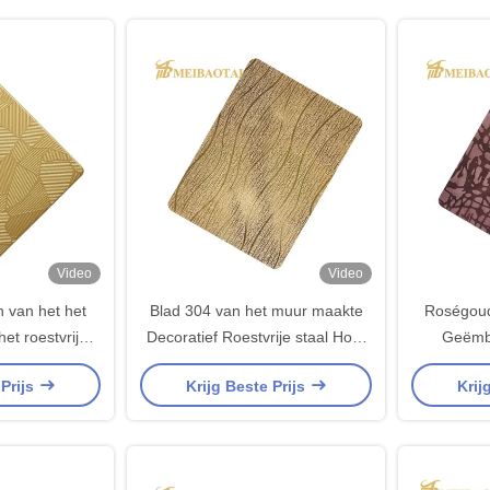
Video
Video
 van het het
Blad 304 van het muur maakte
Roségoud
et roestvrij
Decoratief Roestvrije staal Hout
Geëmbo
fond in reliëf
Geëindigd in reliëf
Staalpla
 Prijs
Krijg Beste Prijs
Krij
maakt dat
Dubbe
Decorat