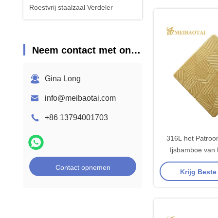
Roestvrij staalzaal Verdeler
Neem contact met ons op
Gina Long
info@meibaotai.com
+86 13794001703
316L het Patroon
Ijsbamboe van h
staalblad voor Pla
Contact opnemen
Krijg Beste
dat wordt ge