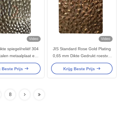
Video
Video
te spiegel/reliëf 304
JIS Standard Rose Gold Plating
stalen metaalplaat en
0,65 mm Dikte Gedrukt roestvrij
 roestvrijstalen plaat
staalplaat voor decoratieve SS
g Beste Prijs
Krijg Beste Prijs
plaat
8