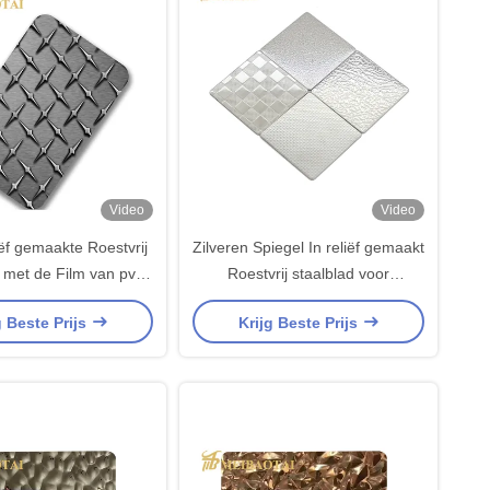
Video
Video
iëf gemaakte Roestvrij
Zilveren Spiegel In reliëf gemaakt
t met de Film van pvc
Roestvrij staalblad voor
e 90 Micronlaser
Hoteldecoratie
g Beste Prijs
Krijg Beste Prijs