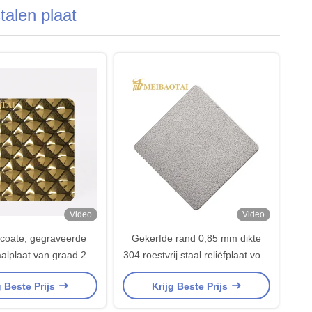
talen plaat
Video
Video
coate, gegraveerde
Gekerfde rand 0,85 mm dikte
taalplaat van graad 201
304 roestvrij staal reliëfplaat voor
kte van 0,85 mm voor
decoratieve wand en plafond
g Beste Prijs
Krijg Beste Prijs
tieve toepassingen