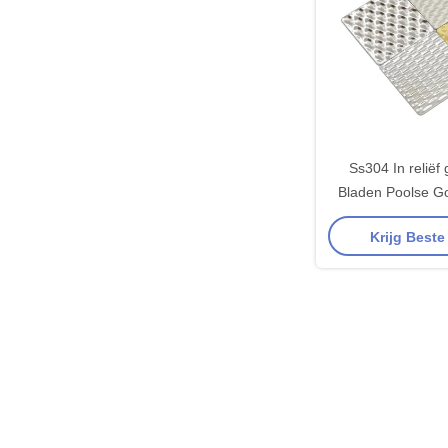
Ss304 In reliëf
Bladen Poolse G
Roestvrij staalkl
Krijg Beste