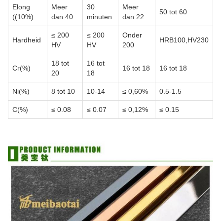
Elong
Meer
30
Meer
50 tot 60
((10%)
dan 40
minuten
dan 22
≤ 200
≤ 200
Onder
Hardheid
HRB100,HV230
HV
HV
200
18 tot
16 tot
Cr(%)
16 tot 18
16 tot 18
20
18
Ni(%)
8 tot 10
10-14
≤ 0,60%
0.5-1.5
C(%)
≤ 0.08
≤ 0.07
≤ 0,12%
≤ 0.15