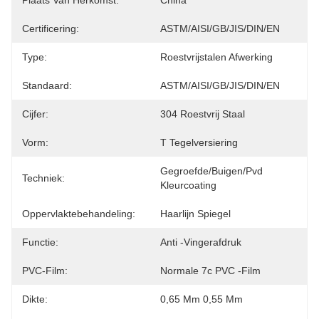
Plaats Van Herkomst:
China
Certificering:
ASTM/AISI/GB/JIS/DIN/EN
Type:
Roestvrijstalen Afwerking
Standaard:
ASTM/AISI/GB/JIS/DIN/EN
Cijfer:
304 Roestvrij Staal
Vorm:
T Tegelversiering
Gegroefde/buigen/pvd 
Techniek:
Kleurcoating
Oppervlaktebehandeling:
Haarlijn Spiegel
Functie:
Anti -vingerafdruk
PVC-Film:
Normale 7c PVC -film
Dikte:
0,65 Mm 0,55 Mm