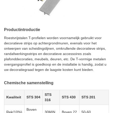
Productintroductie
Roestvrijstalen T-profielen worden voornamelijk gebruikt voor
decoratieve strips op achtergrondmuren, evenals voor het
ontwerpen van scheidingslijnen, omkrullende decoratieve strips,
randafwerkingsstrips en decoratieve accessoires zoals
plafonddecoraties, meubels, deuren, etc. De T-vormige metalen
overgangsprofiel is goedkoop en de installatie is handig, zodat u
uw decoratiegraad tegen de laagste kosten kunt bieden.
Chemische samenstelling
STS
Kwaliteit
STS 304
STS 430
STS 201
316
Boven
Rek(10%)
30MIN
Boven 22
50-60