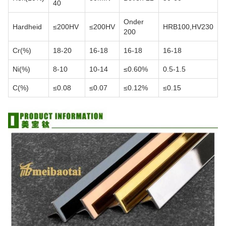
40
Onder
Hardheid
≤200HV
≤200HV
HRB100,HV230
200
Cr(%)
18-20
16-18
16-18
16-18
Ni(%)
8-10
10-14
≤0.60%
0.5-1.5
C(%)
≤0.08
≤0.07
≤0.12%
≤0.15