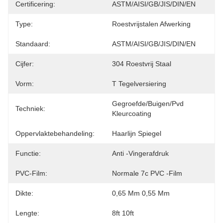
Certificering:
ASTM/AISI/GB/JIS/DIN/EN
Type:
Roestvrijstalen Afwerking
Standaard:
ASTM/AISI/GB/JIS/DIN/EN
Cijfer:
304 Roestvrij Staal
Vorm:
T Tegelversiering
Gegroefde/buigen/pvd 
Techniek:
Kleurcoating
Oppervlaktebehandeling:
Haarlijn Spiegel
Functie:
Anti -vingerafdruk
PVC-Film:
Normale 7c PVC -film
Dikte:
0,65 Mm 0,55 Mm
Lengte:
8ft 10ft