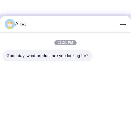
Alisa
Snel contact
Adres
11:21 PM
Het Adres van het de uitvoerbureau: Zaal 1919, Vloer 19,
Good day, what product are you looking for?
Veinna-de bouw, Chencun, Shunde, Foshan, Guangdong,
China
Tel
86-757-2332-8960
E-mail
info@meibaotai.com