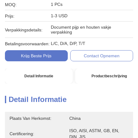
1 PCs
MOQ:
1-3 USD
Prijs:
Document pijp en houten vakje
Verpakkingsdetails:
verpakking
L/C, D/A, D/P, T/T
Betalingsvoorwaarden:
Krijg Beste Prijs
Contact Opnemen
Detail Informatie
Productbeschrijving
Detail Informatie
Plaats Van Herkomst:
China
ISO, AISI, ASTM, GB, EN, 
Certificering:
DIN, JIS