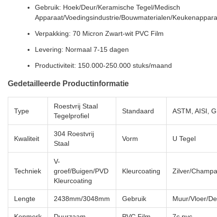
Gebruik: Hoek/Deur/Keramische Tegel/Medisch
Apparaat/Voedingsindustrie/Bouwmaterialen/Keukenappara
Verpakking: 70 Micron Zwart-wit PVC Film
Levering: Normaal 7-15 dagen
Productiviteit: 150.000-250.000 stuks/maand
Gedetailleerde Productinformatie
Roestvrij Staal
Type
Standaard
ASTM, AISI, G
Tegelprofiel
304 Roestvrij
Kwaliteit
Vorm
U Tegel
Staal
V-
Techniek
groef/Buigen/PVD
Kleurcoating
Zilver/Champ
Kleurcoating
Lengte
2438mm/3048mm
Gebruik
Muur/Vloer/De
Kenmerk
Duurzaam
PVC Film
7c pvc