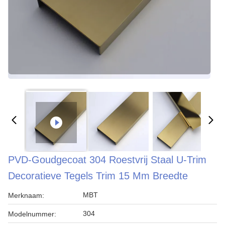
PVD-Goudgecoat 304 Roestvrij Staal U-Trim
Decoratieve Tegels Trim 15 Mm Breedte
MBT
Merknaam:
304
Modelnummer: