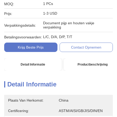
1 PCs
MOQ:
1-3 USD
Prijs:
Document pijp en houten vakje
Verpakkingsdetails:
verpakking
L/C, D/A, D/P, T/T
Betalingsvoorwaarden:
Krijg Beste Prijs
Contact Opnemen
Detail Informatie
Productbeschrijving
Detail Informatie
Plaats Van Herkomst:
China
Certificering:
ASTM/AISI/GB/JIS/DIN/EN