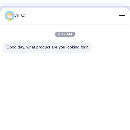
Alisa
Snel contact
Adres
8:47 AM
Het Adres van het de uitvoerbureau: Zaal 1919, Vloer 19,
Good day, what product are you looking for?
Veinna-de bouw, Chencun, Shunde, Foshan, Guangdong,
China
Tel
86-757-2332-8960
E-mail
info@meibaotai.com
Privacybeleid
|
Sitemap
| China Goed Kwaliteit Lift roestvrij