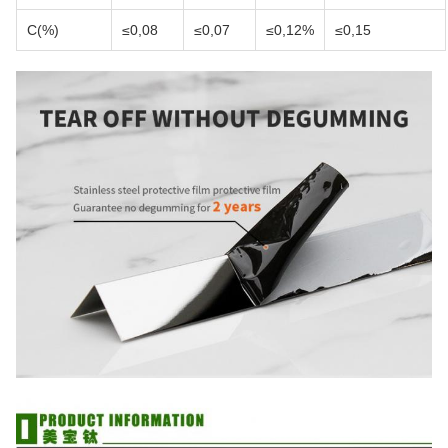
C(%)
≤0,08
≤0,07
≤0,12%
≤0,15