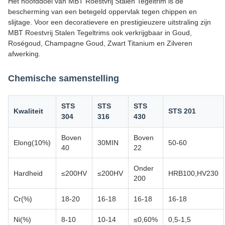
Het hoofddoel van MBT Roestvrij Stalen Tegeltrim is de
bescherming van een betegeld oppervlak tegen chippen en
slijtage. Voor een decoratievere en prestigieuzere uitstraling zijn
MBT Roestvrij Stalen Tegeltrims ook verkrijgbaar in Goud,
Roségoud, Champagne Goud, Zwart Titanium en Zilveren
afwerking.
Chemische samenstelling
STS
STS
STS
Kwaliteit
STS 201
304
316
430
Boven
Boven
Elong(10%)
30MIN
50-60
40
22
Onder
Hardheid
≤200HV
≤200HV
HRB100,HV230
200
Cr(%)
18-20
16-18
16-18
16-18
Ni(%)
8-10
10-14
≤0,60%
0,5-1,5