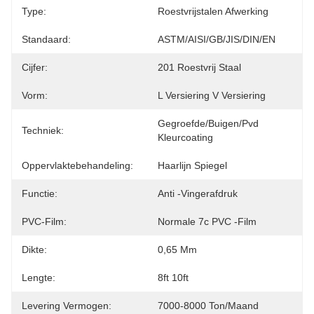
Type:
Roestvrijstalen Afwerking
Standaard:
ASTM/AISI/GB/JIS/DIN/EN
Cijfer:
201 Roestvrij Staal
Vorm:
L Versiering V Versiering
Gegroefde/buigen/pvd 
Techniek:
Kleurcoating
Oppervlaktebehandeling:
Haarlijn Spiegel
Functie:
Anti -vingerafdruk
PVC-Film:
Normale 7c PVC -film
Dikte:
0,65 Mm
Lengte:
8ft 10ft
Levering Vermogen:
7000-8000 Ton/maand