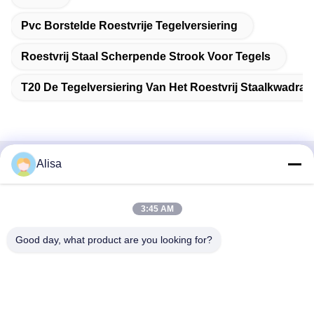
Pvc Borstelde Roestvrije Tegelversiering
Roestvrij Staal Scherpende Strook Voor Tegels
T20 De Tegelversiering Van Het Roestvrij Staalkwadran
Alisa
Snel contact
Adres
3:45 AM
Het Adres van het de uitvoerbureau: Zaal 1919, Vloer 19,
Good day, what product are you looking for?
Veinna-de bouw, Chencun, Shunde, Foshan, Guangdong,
China
Tel
86-757-2332-8960