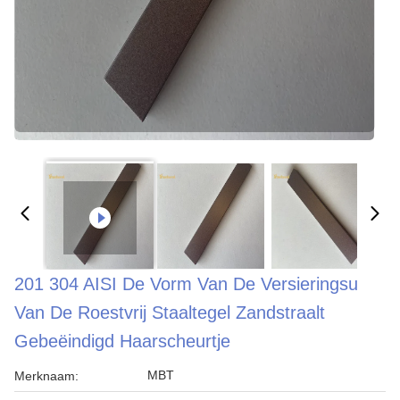
201 304 AISI De Vorm Van De Versieringsu
Van De Roestvrij Staaltegel Zandstraalt
Gebeëindigd Haarscheurtje
MBT
Merknaam: