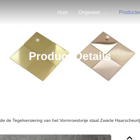
Huis
Ongeveer Ons
Producte
Product Details
de de Tegelversiering van het Vormroestvrije staal Zwarte Haarsche