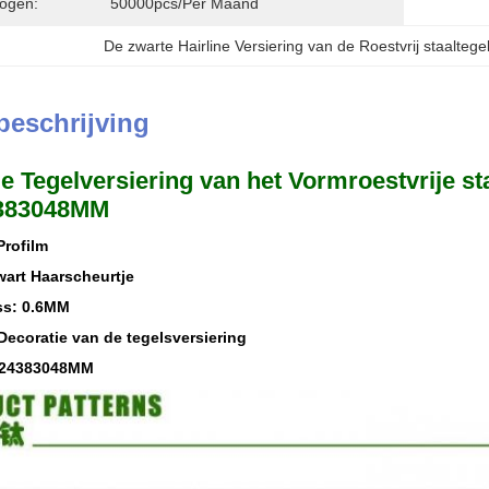
ogen:
50000pcs/per Maand
De zwarte Hairline Versiering van de Roestvrij staaltege
beschrijving
e Tegelversiering van het Vormroestvrije s
4383048MM
Profilm
wart Haarscheurtje
ss: 0.6MM
Decoratie van de tegelsversiering
 24383048MM