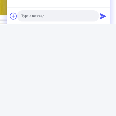
Photo
Video Call
Audio Call