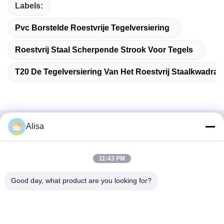
Labels:
Pvc Borstelde Roestvrije Tegelversiering
Roestvrij Staal Scherpende Strook Voor Tegels
T20 De Tegelversiering Van Het Roestvrij Staalkwadran
Alisa
Snel contact
Adres
11:43 PM
Het Adres van het de uitvoerbureau: Zaal 1919, Vloer 19,
Good day, what product are you looking for?
Veinna-de bouw, Chencun, Shunde, Foshan, Guangdong,
China
Tel