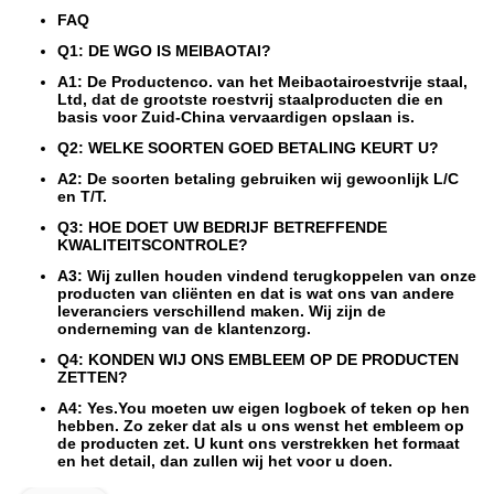
FAQ
Q1: DE WGO IS MEIBAOTAI?
A1: De Productenco. van het Meibaotairoestvrije staal,
Ltd, dat de grootste roestvrij staalproducten die en
basis voor Zuid-China vervaardigen opslaan is.
Q2: WELKE SOORTEN GOED BETALING KEURT U?
A2: De soorten betaling gebruiken wij gewoonlijk L/C
en T/T.
Q3: HOE DOET UW BEDRIJF BETREFFENDE
KWALITEITSCONTROLE?
A3: Wij zullen houden vindend terugkoppelen van onze
producten van cliënten en dat is wat ons van andere
leveranciers verschillend maken. Wij zijn de
onderneming van de klantenzorg.
Q4: KONDEN WIJ ONS EMBLEEM OP DE PRODUCTEN
ZETTEN?
A4: Yes.You moeten uw eigen logboek of teken op hen
hebben. Zo zeker dat als u ons wenst het embleem op
de producten zet. U kunt ons verstrekken het formaat
en het detail, dan zullen wij het voor u doen.