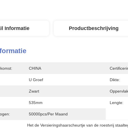
il Informatie
Productbeschrijving
nformatie
rkomst:
CHINA
Certificeri
U Groef
Dikte:
Zwart
Oppervlak
535mm
Lengte:
ogen:
50000pcs/per Maand
Het de Versieringshaarscheurtje van de roestvrij staalte