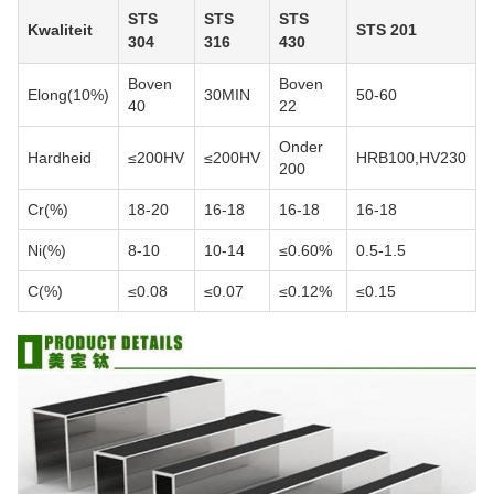
STS
STS
STS
Kwaliteit
STS 201
304
316
430
Boven
Boven
Elong(10%)
30MIN
50-60
40
22
Onder
Hardheid
≤200HV
≤200HV
HRB100,HV230
200
Cr(%)
18-20
16-18
16-18
16-18
Ni(%)
8-10
10-14
≤0.60%
0.5-1.5
C(%)
≤0.08
≤0.07
≤0.12%
≤0.15