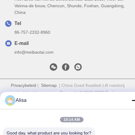
Veinna-de bouw, Chencun, Shunde, Foshan, Guangdong,
China
Tel
86-757-2332-8960
E-mail
info@meibaotai.com
Privacybeleid
|
Sitemap
| China Goed Kwaliteit Lift roestvrij
staalplaat Leverancier. Copyright © 2022-2026 Foshan
Meibaotai Stainless Steel Products Co., Ltd. Allemaal. Alle
Alisa
rechten voorbehouden.
10:14 AM
Good day, what product are you looking for?