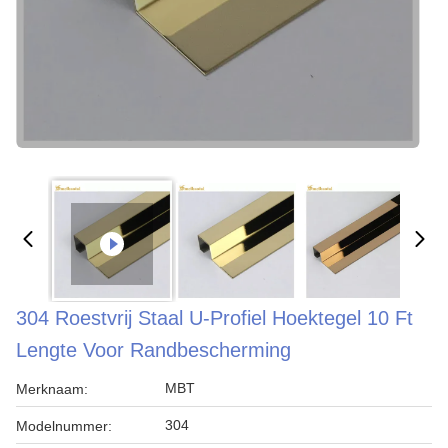
304 Roestvrij Staal U-Profiel Hoektegel 10 Ft
Lengte Voor Randbescherming
MBT
Merknaam:
304
Modelnummer: