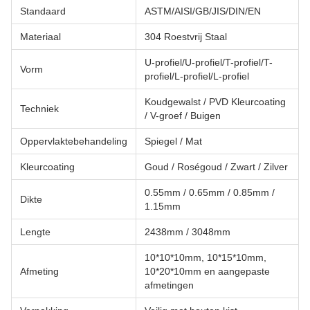
Standaard
ASTM/AISI/GB/JIS/DIN/EN
Materiaal
304 Roestvrij Staal
U-profiel/U-profiel/T-profiel/T-
Vorm
profiel/L-profiel/L-profiel
Koudgewalst / PVD Kleurcoating
Techniek
/ V-groef / Buigen
Oppervlaktebehandeling
Spiegel / Mat
Kleurcoating
Goud / Roségoud / Zwart / Zilver
0.55mm / 0.65mm / 0.85mm /
Dikte
1.15mm
Lengte
2438mm / 3048mm
10*10*10mm, 10*15*10mm,
Afmeting
10*20*10mm en aangepaste
afmetingen