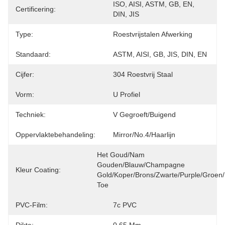
ISO, AISI, ASTM, GB, EN, 
Certificering:
DIN, JIS
Type:
Roestvrijstalen Afwerking
Standaard:
ASTM, AISI, GB, JIS, DIN, EN
Cijfer:
304 Roestvrij Staal
Vorm:
U Profiel
Techniek:
V Gegroeft/Buigend
Oppervlaktebehandeling:
Mirror/No.4/haarlijn
Het Goud/nam 
Gouden/Blauw/Champagne 
Kleur Coating:
Gold/Koper/Brons/Zwarte/Purple/Groen/
Toe
PVC-Film:
7c PVC