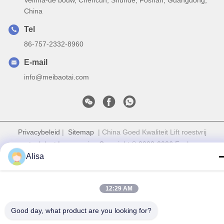
China
Tel
86-757-2332-8960
E-mail
info@meibaotai.com
Privacybeleid
|
Sitemap
| China Goed Kwaliteit Lift roestvrij
staalplaat Leverancier. Copyright © 2022-2026 Foshan
Meibaotai Stainless Steel Products Co., Ltd. Allemaal. Alle
Alisa
rechten voorbehouden.
12:29 AM
Good day, what product are you looking for?