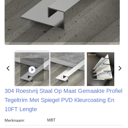
304 Roestvrij Staal Op Maat Gemaakte Profiel
Tegeltrim Met Spiegel PVD Kleurcoating En
10FT Lengte
MBT
Merknaam: