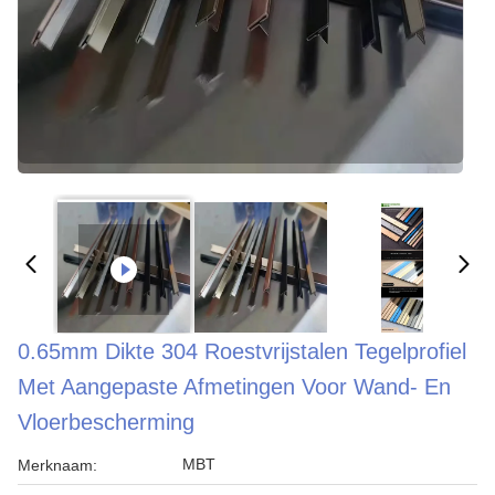
0.65mm Dikte 304 Roestvrijstalen Tegelprofiel
Met Aangepaste Afmetingen Voor Wand- En
Vloerbescherming
MBT
Merknaam: