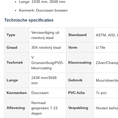
Lange: 2438 mm, 3048 mm
Kenmerk: Duurzaam bouwen
Technische specificaties
Vervaardiging uit
Type
Standaard
ASTM, AISI, 
roestvrij staal
Graad
304 roestvrij staal
Vorm
U Tile
V
Techniek
Kleurcoating
Groeven/buig/PVD-
Zilver/Cham
kleurcoating
2438 mm/3048
Lange
Gebruik
Muur/vloer/d
mm
Kenmerken
Duurzaam
PVC-folie
7c pvc
Normaal
Aflevering
Verpakking
gesproken 7-15
Houten behui
dagen