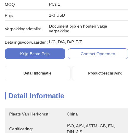
PCs 1
MOQ:
1-3 USD
Prijs:
Document pijp en houten vakje
Verpakkingsdetails:
verpakking
L/C, D/A, D/P, T/T
Betalingsvoorwaarden:
Krijg Beste Prijs
Contact Opnemen
Detail Informatie
Productbeschrijving
Detail Informatie
Plaats Van Herkomst:
China
ISO, AISI, ASTM, GB, EN, 
Certificering:
DIN, JIS