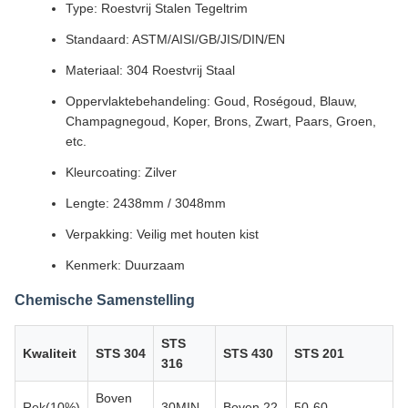
Type: Roestvrij Stalen Tegeltrim
Standaard: ASTM/AISI/GB/JIS/DIN/EN
Materiaal: 304 Roestvrij Staal
Oppervlaktebehandeling: Goud, Roségoud, Blauw,
Champagnegoud, Koper, Brons, Zwart, Paars, Groen,
etc.
Kleurcoating: Zilver
Lengte: 2438mm / 3048mm
Verpakking: Veilig met houten kist
Kenmerk: Duurzaam
Chemische Samenstelling
STS
Kwaliteit
STS 304
STS 430
STS 201
316
Boven
Rek(10%)
30MIN
Boven 22
50-60