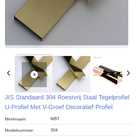
JIS Standaard 304 Roestvrij Staal Tegelprofiel
U-Profiel Met V-Groef Decoratief Profiel
MBT
Merknaam:
304
Modelnummer: