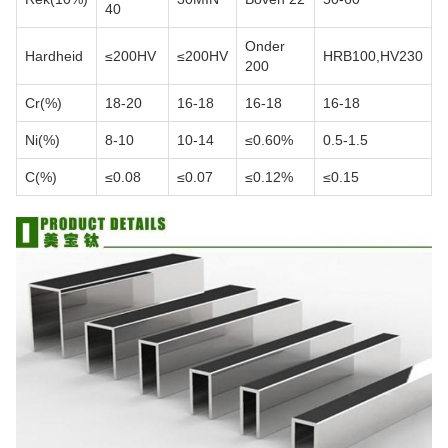
40
Onder
Hardheid
≤200HV
≤200HV
HRB100,HV230
200
Cr(%)
18-20
16-18
16-18
16-18
Ni(%)
8-10
10-14
≤0.60%
0.5-1.5
C(%)
≤0.08
≤0.07
≤0.12%
≤0.15