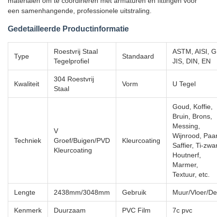
materialen om te coördineren met armaturen en fittingen voor
een samenhangende, professionele uitstraling.
Gedetailleerde Productinformatie
Roestvrij Staal
ASTM, AISI, G
Type
Standaard
Tegelprofiel
JIS, DIN, EN
304 Roestvrij
Kwaliteit
Vorm
U Tegel
Staal
Goud, Koffie,
Bruin, Brons,
Messing,
V
Wijnrood, Paar
Techniek
Groef/Buigen/PVD
Kleurcoating
Saffier, Ti-zwar
Kleurcoating
Houtnerf,
Marmer,
Textuur, etc.
Lengte
2438mm/3048mm
Gebruik
Muur/Vloer/De
Kenmerk
Duurzaam
PVC Film
7c pvc