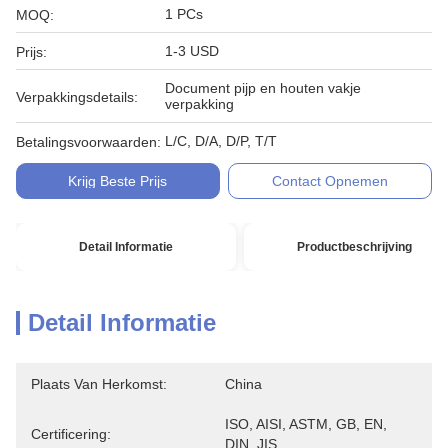
1 PCs
MOQ:
1-3 USD
Prijs:
Document pijp en houten vakje
Verpakkingsdetails:
verpakking
L/C, D/A, D/P, T/T
Betalingsvoorwaarden:
Krijg Beste Prijs
Contact Opnemen
Detail Informatie
Productbeschrijving
Detail Informatie
Plaats Van Herkomst:
China
ISO, AISI, ASTM, GB, EN, 
Certificering:
DIN, JIS