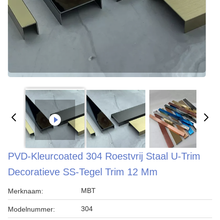
PVD-Kleurcoated 304 Roestvrij Staal U-Trim
Decoratieve SS-Tegel Trim 12 Mm
MBT
Merknaam:
304
Modelnummer: