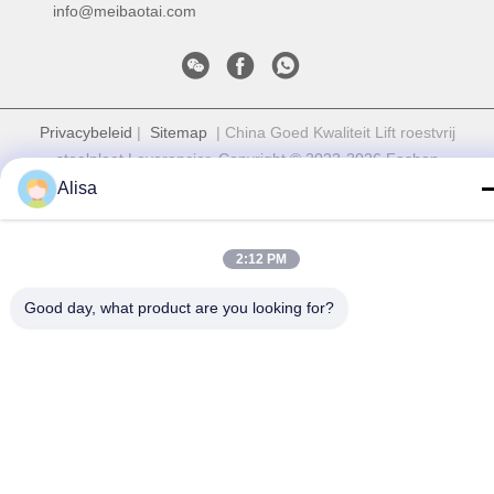
info@meibaotai.com
Privacybeleid
|
Sitemap
| China Goed Kwaliteit Lift roestvrij
staalplaat Leverancier. Copyright © 2022-2026 Foshan
Meibaotai Stainless Steel Products Co., Ltd. Allemaal. Alle
Alisa
rechten voorbehouden.
2:12 PM
Good day, what product are you looking for?