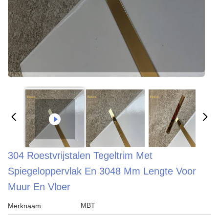
304 Roestvrijstalen Tegeltrim Met
Spiegeloppervlak En 3048 Mm Lengte Voor
Muur En Vloer
MBT
Merknaam: