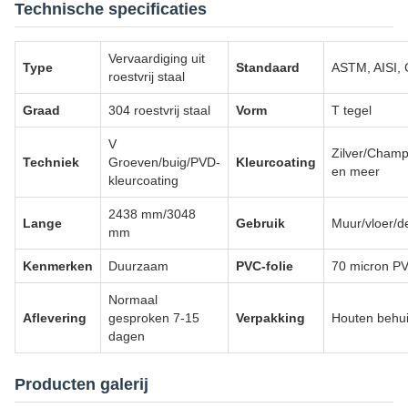
Technische specificaties
Vervaardiging uit
Type
Standaard
ASTM, AISI, 
roestvrij staal
Graad
304 roestvrij staal
Vorm
T tegel
V
Zilver/Cham
Techniek
Groeven/buig/PVD-
Kleurcoating
en meer
kleurcoating
2438 mm/3048
Lange
Gebruik
Muur/vloer/d
mm
Kenmerken
Duurzaam
PVC-folie
70 micron P
Normaal
Aflevering
gesproken 7-15
Verpakking
Houten behui
dagen
Producten galerij