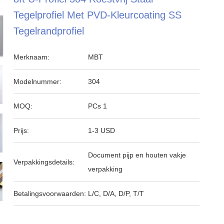
Tegelprofiel Met PVD-Kleurcoating SS
Tegelrandprofiel
Merknaam:
MBT
Modelnummer:
304
MOQ:
PCs 1
Prijs:
1-3 USD
Document pijp en houten vakje
Verpakkingsdetails:
verpakking
Betalingsvoorwaarden:
L/C, D/A, D/P, T/T