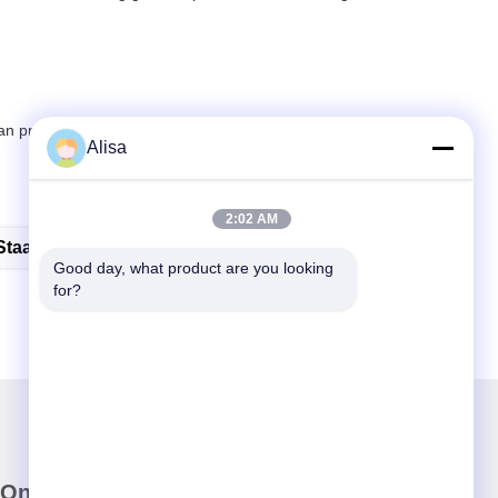
 profielen is afhankelijk van de hoeveelheid).
Alisa
2:02 AM
 Staal Scherpende Strook Voor Tegels
Good day, what product are you looking 
for?
Onze Nieuwsbrief