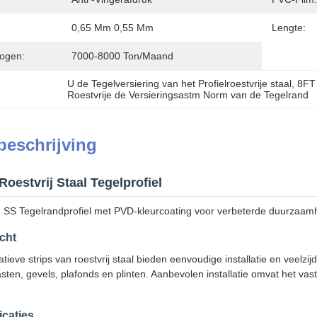
0,65 Mm 0,55 Mm
Lengte:
ogen:
7000-8000 Ton/maand
U de Tegelversiering van het Profielroestvrije staal
, 
8FT 
Roestvrije de Versieringsastm Norm van de Tegelrand
beschrijving
 Roestvrij Staal Tegelprofiel
S Tegelrandprofiel met PVD-kleurcoating voor verbeterde duurzaamhe
cht
tieve strips van roestvrij staal bieden eenvoudige installatie en veelz
sten, gevels, plafonds en plinten. Aanbevolen installatie omvat het va
icaties