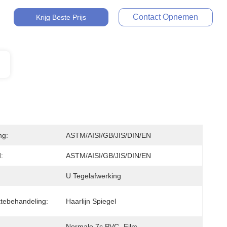
Contact Opnemen
Krijg Beste Prijs
ng:
ASTM/AISI/GB/JIS/DIN/EN
:
ASTM/AISI/GB/JIS/DIN/EN
U Tegelafwerking
tebehandeling:
Haarlijn Spiegel
Normale 7c PVC -film