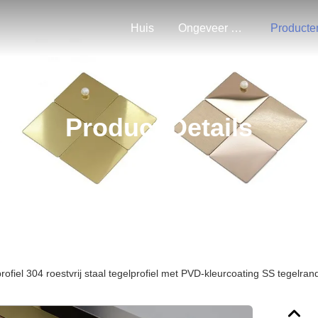
Huis
Ongeveer Ons
Producte
Product Details
profiel 304 roestvrij staal tegelprofiel met PVD-kleurcoating SS tegelrand