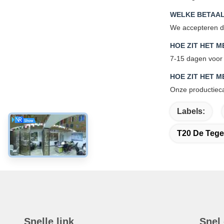
WELKE BETAA
We accepteren d
HOE ZIT HET M
7-15 dagen voor 
HOE ZIT HET M
Onze productieca
Labels:
T20 De Tegel
Snelle link
Snel