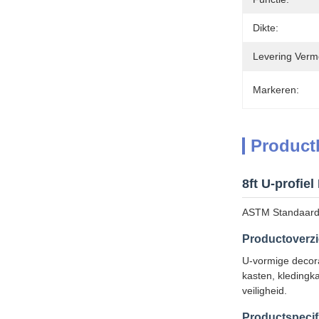
Dikte:
Levering Verm
Markeren:
Product
8ft U-profiel
ASTM Standaard S
Productoverzi
U-vormige decora
kasten, kledingka
veiligheid.
Productspecif