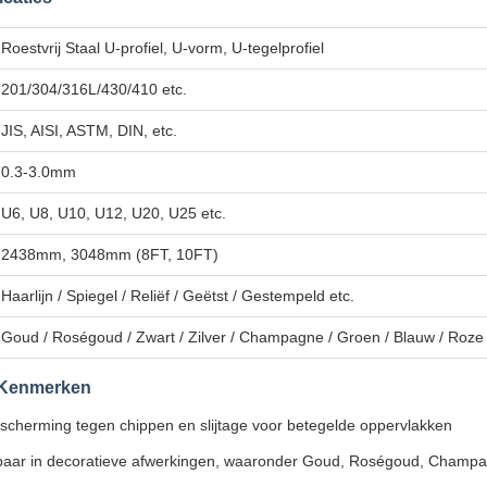
Roestvrij Staal U-profiel, U-vorm, U-tegelprofiel
201/304/316L/430/410 etc.
JIS, AISI, ASTM, DIN, etc.
0.3-3.0mm
U6, U8, U10, U12, U20, U25 etc.
2438mm, 3048mm (8FT, 10FT)
Haarlijn / Spiegel / Reliëf / Geëtst / Gestempeld etc.
Goud / Roségoud / Zwart / Zilver / Champagne / Groen / Blauw / Roze /
e Kenmerken
escherming tegen chippen en slijtage voor betegelde oppervlakken
gbaar in decoratieve afwerkingen, waaronder Goud, Roségoud, Champa