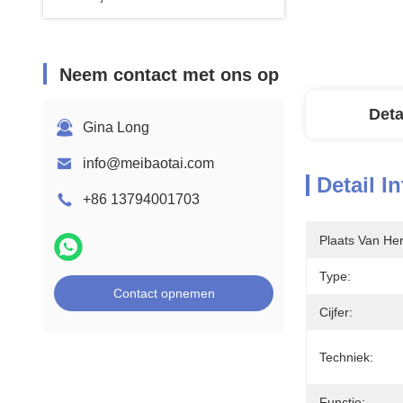
Neem contact met ons op
Deta
Gina Long
info@meibaotai.com
Detail I
+86 13794001703
Plaats Van He
Type:
Contact opnemen
Cijfer:
Techniek:
Functie: