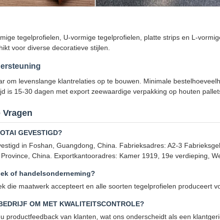
mige tegelprofielen, U-vormige tegelprofielen, platte strips en L-vorm
kt voor diverse decoratieve stijlen.
ersteuning
r om levenslange klantrelaties op te bouwen. Minimale bestelhoevee
ijd is 15-30 dagen met export zeewaardige verpakking op houten pallet
e Vragen
AOTAI GEVESTIGD?
evestigd in Foshan, Guangdong, China. Fabrieksadres: A2-3 Fabrieks
 Province, China. Exportkantooradres: Kamer 1919, 19e verdieping,
riek of handelsonderneming?
iek die maatwerk accepteert en alle soorten tegelprofielen produceert v
BEDRIJF OM MET KWALITEITSCONTROLE?
u productfeedback van klanten, wat ons onderscheidt als een klantgeri