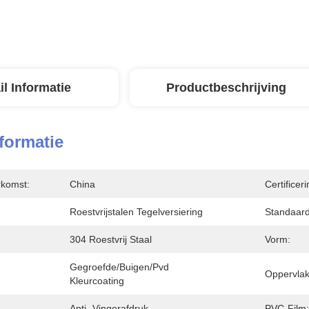
il Informatie
Productbeschrijving
nformatie
rkomst:
China
Certificeri
Roestvrijstalen Tegelversiering
Standaard
304 Roestvrij Staal
Vorm:
Gegroefde/buigen/pvd 
Oppervlak
Kleurcoating
Anti -vingerafdruk
PVC-Film: