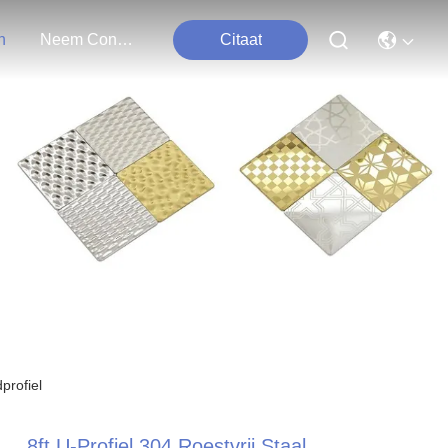
n
Neem Contact Met Ons Op
Citaat
profiel
8ft U-Profiel 304 Roestvrij Staal