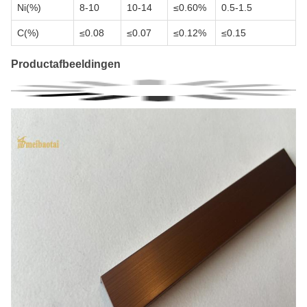
Ni(%)
8-10
10-14
≤0.60%
0.5-1.5
C(%)
≤0.08
≤0.07
≤0.12%
≤0.15
Productafbeeldingen