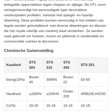
betegelde oppervlakken tegen chippen en slijtage. De UTL-vorm
vertegenwoordigt het eenvoudigste type decoratieve
roestvrijstalen profielen, meestal met spiegel- en haarlijn
afwerking. Deze profielen kunnen eenvoudig in het midden van
tegels worden geïnstalleerd, met diverse afwerkingen en kleuren
die het royale uiterlijk van roestvrij staal versterken. Ze worden
vaak gebruikt om hoeken, muren en plafonds in residentiële en
commerciële ruimtes te decoreren.
Chemische Samenstelling
STS
STS
STS
Kwaliteit
STS 201
304
316
430
Boven
Boven
Elong(10%)
30MIN
50-60
40
22
Onder
Hardheid
≤200HV
≤200HV
HRB100,HV230
200
Cr(%)
18-20
16-18
16-18
16-18