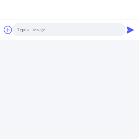
Photo
Video Call
Veelgestelde Vragen
Audio Call
V1: WAAR IS MEIBAOTAI GEVESTIGD?
A1: Ons bedrijf is gevestigd in FOSHAN GUANGDONG CHINA.
Adres fabriek: A2-3 Fabrieksgebouw, Sanshan Huadao North
Road, Nanhai District, Foshan City, Guangdong Province,
China