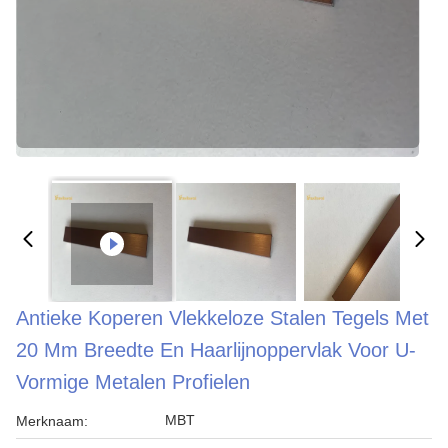
Antieke Koperen Vlekkeloze Stalen Tegels Met
20 Mm Breedte En Haarlijnoppervlak Voor U-
Vormige Metalen Profielen
MBT
Merknaam: