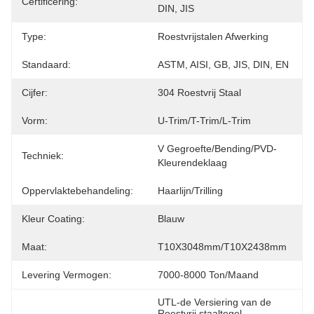
Certificering:
DIN, JIS
Type:
Roestvrijstalen Afwerking
Standaard:
ASTM, AISI, GB, JIS, DIN, EN
Cijfer:
304 Roestvrij Staal
Vorm:
U-Trim/T-Trim/L-Trim
V Gegroefte/Bending/PVD-
Techniek:
Kleurendeklaag
Oppervlaktebehandeling:
Haarlijn/trilling
Kleur Coating:
Blauw
Maat:
T10X3048mm/T10X2438mm
Levering Vermogen:
7000-8000 Ton/maand
UTL-de Versiering van de 
Roestvrij staaltegel