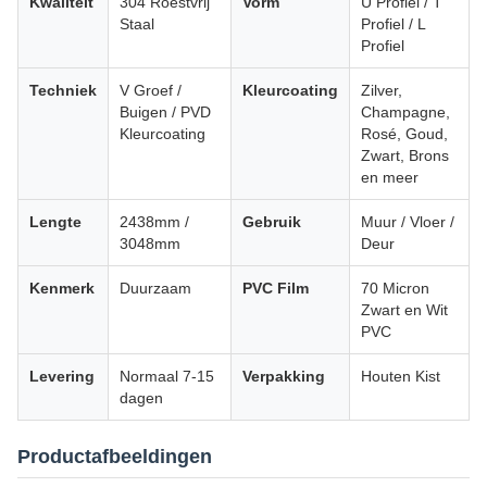
Kwaliteit
304 Roestvrij
Vorm
U Profiel / T
Staal
Profiel / L
Profiel
Techniek
V Groef /
Kleurcoating
Zilver,
Buigen / PVD
Champagne,
Kleurcoating
Rosé, Goud,
Zwart, Brons
en meer
Lengte
2438mm /
Gebruik
Muur / Vloer /
3048mm
Deur
Kenmerk
Duurzaam
PVC Film
70 Micron
Zwart en Wit
PVC
Levering
Normaal 7-15
Verpakking
Houten Kist
dagen
Productafbeeldingen