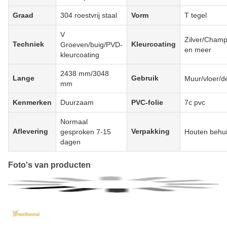
Graad
304 roestvrij staal
Vorm
T tegel
V
Zilver/Cham
Techniek
Kleurcoating
Groeven/buig/PVD-
en meer
kleurcoating
2438 mm/3048
Lange
Gebruik
Muur/vloer/d
mm
Kenmerken
Duurzaam
PVC-folie
7c pvc
Normaal
Aflevering
Verpakking
gesproken 7-15
Houten behui
dagen
Foto's van producten