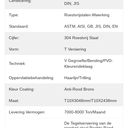
Certificering:
DIN, JIS
Type:
Roestvrijstalen Afwerking
Standaard:
ASTM, AISI, GB, JIS, DIN, EN
Cijfer:
304 Roestvrij Staal
Vorm:
T Versiering
V Gegroefte/Bending/PVD-
Techniek:
Kleurendeklaag
Oppervlaktebehandeling:
Haarlijn/trilling
Kleur Coating:
Anti-Rood Brons
Maat:
T10X3048mm/T10X2438mm
Levering Vermogen:
7000-8000 Ton/maand
De Tegelversiering van de 
roestvrij staal Rechte Rand