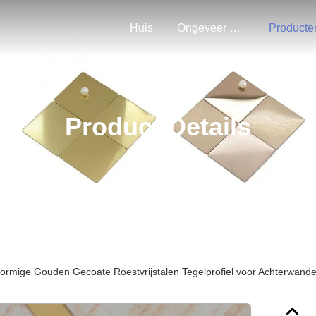
Huis
Ongeveer Ons
Producte
Product Details
vormige Gouden Gecoate Roestvrijstalen Tegelprofiel voor Achterwan