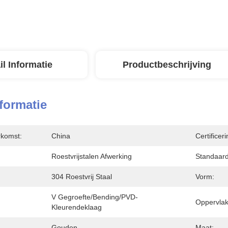
il Informatie
Productbeschrijving
nformatie
rkomst:
China
Certificeri
Roestvrijstalen Afwerking
Standaard
304 Roestvrij Staal
Vorm:
V Gegroefte/Bending/PVD-
Oppervlak
Kleurendeklaag
Gouden
Maat: