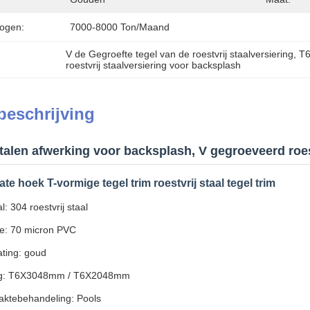
ogen:
7000-8000 Ton/maand
V de Gegroefte tegel van de roestvrij staalversiering
, 
T6
roestvrij staalversiering voor backsplash
beschrijving
stalen afwerking voor backsplash, V gegroeveerd roes
e hoek T-vormige tegel trim roestvrij staal tegel trim
l: 304 roestvrij staal
ie: 70 micron PVC
ating: goud
ng: T6X3048mm / T6X2048mm
aktebehandeling: Pools