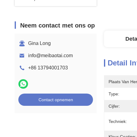
Neem contact met ons op
Deta
Gina Long
info@meibaotai.com
Detail I
+86 13794001703
Plaats Van He
Type:
Contact opnemen
Cijfer:
Techniek:
Kleur Coating: