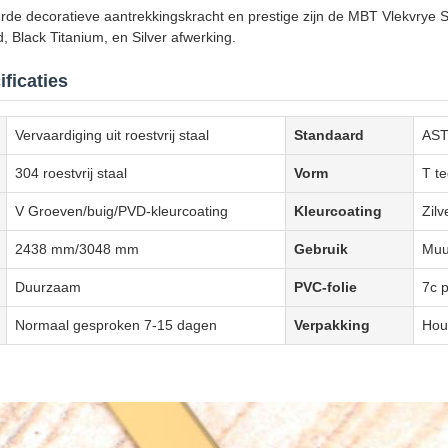
rde decoratieve aantrekkingskracht en prestige zijn de MBT Vlekvrye
Black Titanium, en Silver afwerking.
ficaties
Vervaardiging uit roestvrij staal
Standaard
AST
304 roestvrij staal
Vorm
T te
V Groeven/buig/PVD-kleurcoating
Kleurcoating
Zil
2438 mm/3048 mm
Gebruik
Muu
Duurzaam
PVC-folie
7c 
Normaal gesproken 7-15 dagen
Verpakking
Hou