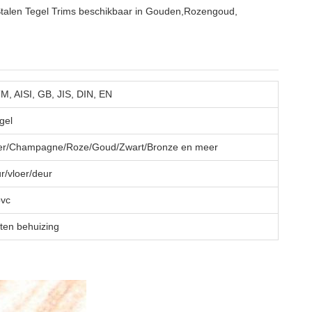
 Stalen Tegel Trims beschikbaar in Gouden,Rozengoud,
M, AISI, GB, JIS, DIN, EN
gel
ver/Champagne/Roze/Goud/Zwart/Bronze en meer
r/vloer/deur
pvc
ten behuizing