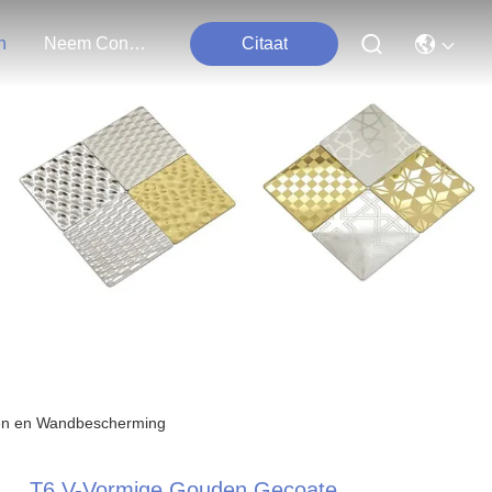
n
Neem Contact Met Ons Op
Citaat
den en Wandbescherming
T6 V-Vormige Gouden Gecoate