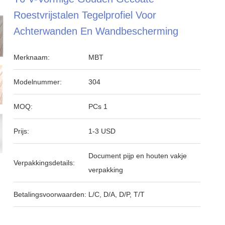
Roestvrijstalen Tegelprofiel Voor
Achterwanden En Wandbescherming
Merknaam:
MBT
Modelnummer:
304
MOQ:
PCs 1
Prijs:
1-3 USD
Document pijp en houten vakje
Verpakkingsdetails:
verpakking
Betalingsvoorwaarden:
L/C, D/A, D/P, T/T