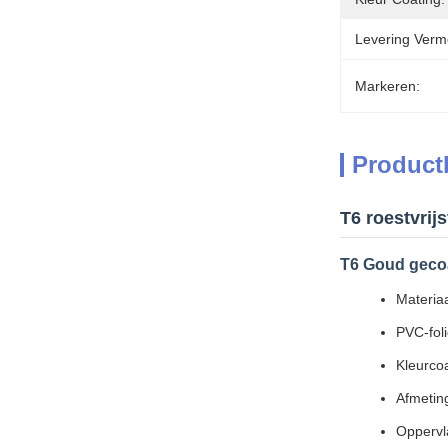
Levering Verm
Markeren:
Product
T6 roestvrij
T6 Goud gecoat
Materiaa
PVC-fol
Kleurco
Afmeti
Oppervl