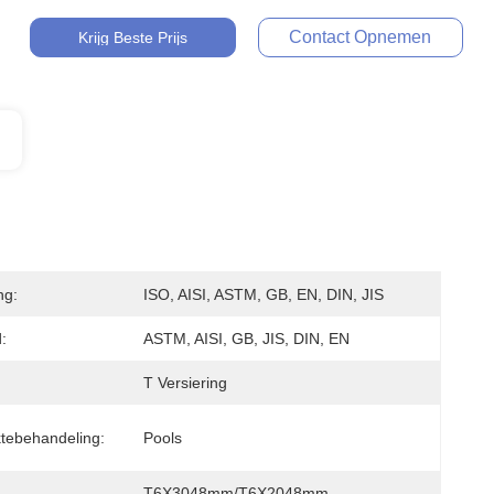
Contact Opnemen
Krijg Beste Prijs
ng:
ISO, AISI, ASTM, GB, EN, DIN, JIS
:
ASTM, AISI, GB, JIS, DIN, EN
T Versiering
tebehandeling:
Pools
T6X3048mm/T6X2048mm