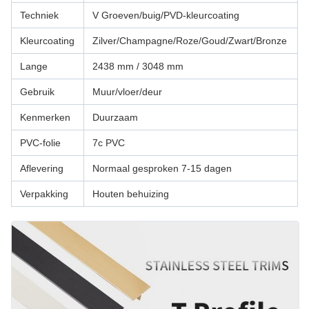
Techniek
V Groeven/buig/PVD-kleurcoating
Kleurcoating
Zilver/Champagne/Roze/Goud/Zwart/Bronze
Lange
2438 mm / 3048 mm
Gebruik
Muur/vloer/deur
Kenmerken
Duurzaam
PVC-folie
7c PVC
Aflevering
Normaal gesproken 7-15 dagen
Verpakking
Houten behuizing