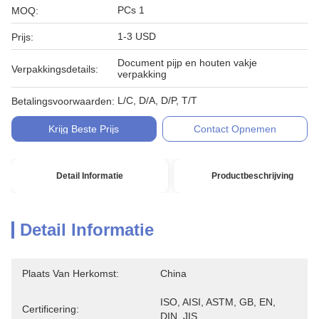
PCs 1
MOQ:
1-3 USD
Prijs:
Document pijp en houten vakje
Verpakkingsdetails:
verpakking
L/C, D/A, D/P, T/T
Betalingsvoorwaarden:
Krijg Beste Prijs
Contact Opnemen
Detail Informatie
Productbeschrijving
Detail Informatie
Plaats Van Herkomst:
China
ISO, AISI, ASTM, GB, EN, 
Certificering:
DIN, JIS