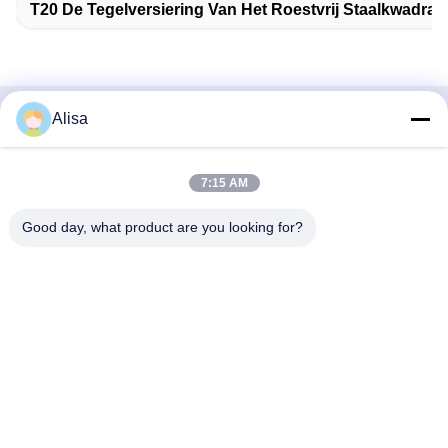
T20 De Tegelversiering Van Het Roestvrij Staalkwadran
Alisa
Snel contact
Adres
7:15 AM
Het Adres van het de uitvoerbureau: Zaal 1919, Vloer 19,
Good day, what product are you looking for?
Veinna-de bouw, Chencun, Shunde, Foshan, Guangdong,
China
Tel
86-757-2332-8960
E-mail
info@meibaotai.com