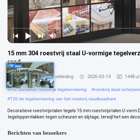
15 mm 304 roestvrij staal U-vormige tegelver
rand
roestvrijstalen tegelbekleding
2026-03-14
1448 ui
#
Pvc borstelde roestvrije tegelversiering
#
roestvrij staal scherpe
#
T20 de tegelversiering van het roestvrij staalkwadrant
Decoratieve roestvrijstalen tegels 15 mm roestvrijstalen U-vorm 
tegeloppervlakken tegen scheuren en slijtage, terwijl het een decora
Berichten van bezoekers