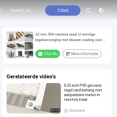
n
Neem Contact Met Ons Op
Citaat
15 mm 304 roestvrij staal U-vormige
tegelverzorging met blauwe coating voor
decoratieve rand
Chat Nu
Meer Informatie
Gerelateerde video's
0.25 inch PVD gecoate
tegel rand behang met
aanpasbare maten in
roestvrij staal
roestvrijstalen tegelbekleding
00:12
2026-04-03