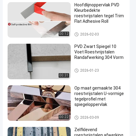
Hoofdlijnoppervlak PVD
Kleurbedekte
roestvrijstalen tegel Trim
Flat Adhesive Roll
roestvrijstalen tegelbekleding
00:12
2026-02-03
PVD Zwart Spiegel 10
Voet Roestvrijstalen
Randafwerking 304 Vorm
roestvrijstalen tegelbekleding
2026-01-23
00:31
Op maat gemaakte 304
roestvrijstalen U-vormige
tegelprofiel met
spiegeloppervlak
roestvrijstalen tegelbekleding
00:22
2026-03-09
Zelfklevend
roestvrijstalen afwerking,