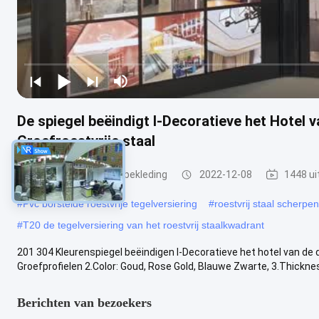
De spiegel beëindigt l-Decoratieve het Hotel v
Groefroestvrije staal
roestvrijstalen tegelbekleding
2022-12-08
1448 ui
#
Pvc borstelde roestvrije tegelversiering
#
roestvrij staal scherpe
#
T20 de tegelversiering van het roestvrij staalkwadrant
201 304 Kleurenspiegel beëindigen l-Decoratieve het hotel van de d
Groefprofielen 2.Color: Goud, Rose Gold, Blauwe Zwarte, 3.Thicknes
Berichten van bezoekers