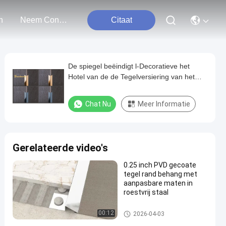
n
Neem Contact Met Ons Op
Citaat
De spiegel beëindigt l-Decoratieve het
Hotel van de de Tegelversiering van het
Groefroestvrije staal
Chat Nu
Meer Informatie
Gerelateerde video's
0.25 inch PVD gecoate
tegel rand behang met
aanpasbare maten in
roestvrij staal
roestvrijstalen tegelbekleding
00:12
2026-04-03