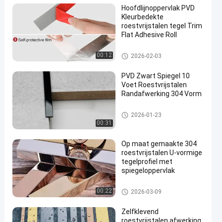
Hoofdlijnoppervlak PVD
Kleurbedekte
roestvrijstalen tegel Trim
Flat Adhesive Roll
roestvrijstalen tegelbekleding
00:12
2026-02-03
PVD Zwart Spiegel 10
Voet Roestvrijstalen
Randafwerking 304 Vorm
roestvrijstalen tegelbekleding
2026-01-23
00:31
Op maat gemaakte 304
roestvrijstalen U-vormige
tegelprofiel met
spiegeloppervlak
roestvrijstalen tegelbekleding
00:22
2026-03-09
Zelfklevend
roestvrijstalen afwerking,