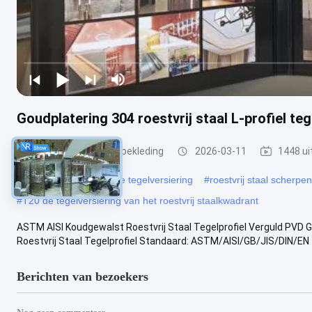
Goudplatering 304 roestvrij staal L-profiel t
roestvrijstalen tegelbekleding
2026-03-11
1448 ui
#
Pvc borstelde roestvrije tegelversiering
#
roestvrij staal scherpe
#
T20 de tegelversiering van het roestvrij staalkwadrant
ASTM AISI Koudgewalst Roestvrij Staal Tegelprofiel Verguld PVD Gou
Roestvrij Staal Tegelprofiel Standaard: ASTM/AISI/GB/JIS/DIN/EN 
Berichten van bezoekers