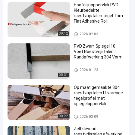
Hoofdlijnoppervlak PVD
Kleurbedekte
roestvrijstalen tegel Trim
Flat Adhesive Roll
roestvrijstalen tegelbekleding
00:12
2026-02-03
PVD Zwart Spiegel 10
Voet Roestvrijstalen
Randafwerking 304 Vorm
roestvrijstalen tegelbekleding
2026-01-23
00:31
Op maat gemaakte 304
roestvrijstalen U-vormige
tegelprofiel met
spiegeloppervlak
roestvrijstalen tegelbekleding
00:22
2026-03-09
Zelfklevend
roestvrijstalen afwerking,