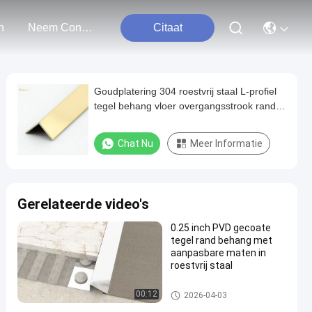
n
Neem Contact Met Ons Op
Citaat
Goudplatering 304 roestvrij staal L-profiel
tegel behang vloer overgangsstrook rand
behang
Chat Nu
Meer Informatie
Gerelateerde video's
0.25 inch PVD gecoate
tegel rand behang met
aanpasbare maten in
roestvrij staal
roestvrijstalen tegelbekleding
00:12
2026-04-03