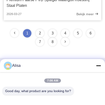
Staal Platen
Bekijk meer
2026-03-27
1
2
3
4
5
6
7
8
Alisa
Snel contact
Adres
7:06 AM
Het Adres van het de uitvoerbureau: Zaal 1919, Vloer 19,
Good day, what product are you looking for?
Veinna-de bouw, Chencun, Shunde, Foshan, Guangdong,
China