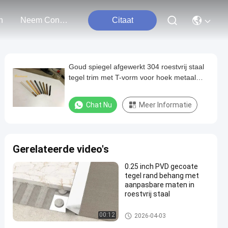
n
Neem Contact Met Ons Op
Citaat
Goud spiegel afgewerkt 304 roestvrij staal
tegel trim met T-vorm voor hoek metaal
profiel
Chat Nu
Meer Informatie
Gerelateerde video's
0.25 inch PVD gecoate
tegel rand behang met
aanpasbare maten in
roestvrij staal
roestvrijstalen tegelbekleding
00:12
2026-04-03