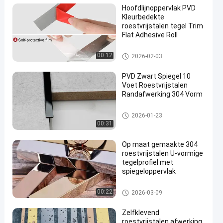
Hoofdlijnoppervlak PVD
Kleurbedekte
roestvrijstalen tegel Trim
Flat Adhesive Roll
roestvrijstalen tegelbekleding
00:12
2026-02-03
PVD Zwart Spiegel 10
Voet Roestvrijstalen
Randafwerking 304 Vorm
roestvrijstalen tegelbekleding
2026-01-23
00:31
Op maat gemaakte 304
roestvrijstalen U-vormige
tegelprofiel met
spiegeloppervlak
roestvrijstalen tegelbekleding
00:22
2026-03-09
Zelfklevend
roestvrijstalen afwerking,