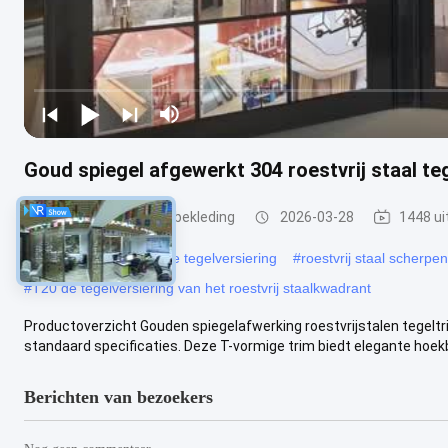
Goud spiegel afgewerkt 304 roestvrij staal te
roestvrijstalen tegelbekleding
2026-03-28
1448 ui
#
Pvc borstelde roestvrije tegelversiering
#
roestvrij staal scherpe
#
T20 de tegelversiering van het roestvrij staalkwadrant
Productoverzicht Gouden spiegelafwerking roestvrijstalen tegelt
standaard specificaties. Deze T-vormige trim biedt elegante hoek
Berichten van bezoekers