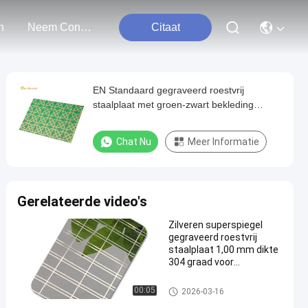
n
Neem Contact Met Ons Op
Citaat
EN Standaard gegraveerd roestvrij
staalplaat met groen-zwart bekleding
1219x3048 mm Grootte en 70 micron PVC-
film
Chat Nu
Meer Informatie
Gerelateerde video's
Zilveren superspiegel
gegraveerd roestvrij
staalplaat 1,00 mm dikte
304 graad voor
decoratieve
toepassingen
Geëtst Roestvrij staalblad
00:05
2026-03-16