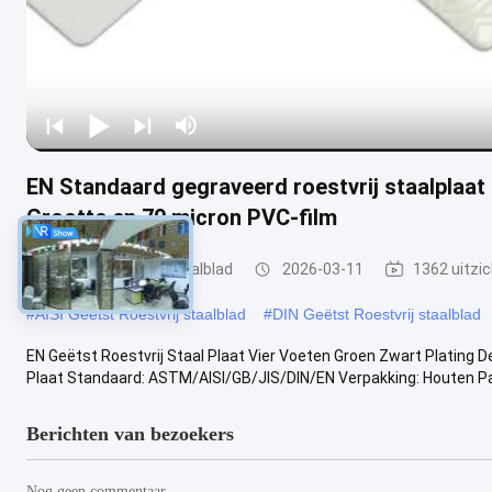
EN Standaard gegraveerd roestvrij staalplaa
Grootte en 70 micron PVC-film
Geëtst Roestvrij staalblad
2026-03-11
1362 uitzi
#
AISI Geëtst Roestvrij staalblad
#
DIN Geëtst Roestvrij staalblad
EN Geëtst Roestvrij Staal Plaat Vier Voeten Groen Zwart Plating D
Plaat Standaard: ASTM/AISI/GB/JIS/DIN/EN Verpakking: Houten Pal
Berichten van bezoekers
Nog geen commentaar