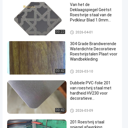
Van het de
Deklaagspiegel Geëtst
Roestvrije staal van de
Pvdkleur Blad 1.0mm
Dikte
Geëtst Roestvrij staalblad
00:22
2026-04-01
304 Grade Brandwerende
Waterdichte Decoratieve
Roestvrijstalen Plaat voor
Wandbekleding
Decoratief Roestvrij staalblad
00:42
2026-03-10
Dubbele PVC-folie 201
van roestvrij staal met
hardheid HV230 voor
decoratieve
toepassingen
In reliëf gemaakte roestvrijstal
00:42
2026-03-09
en plaat
201 Roestvrij staal
spiegel afwerking