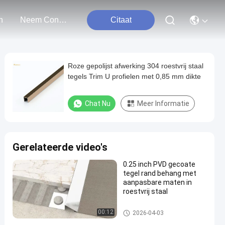
n
Neem Contact Met Ons Op
Citaat
Roze gepolijst afwerking 304 roestvrij staal
tegels Trim U profielen met 0,85 mm dikte
Chat Nu
Meer Informatie
Gerelateerde video's
0.25 inch PVD gecoate
tegel rand behang met
aanpasbare maten in
roestvrij staal
roestvrijstalen tegelbekleding
00:12
2026-04-03