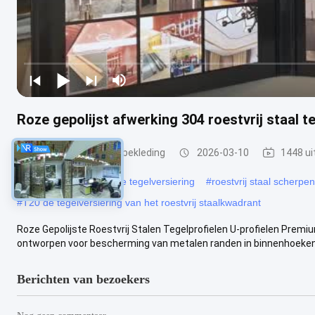
Roze gepolijst afwerking 304 roestvrij staal t
roestvrijstalen tegelbekleding
2026-03-10
1448 ui
#
Pvc borstelde roestvrije tegelversiering
#
roestvrij staal scherpe
#
T20 de tegelversiering van het roestvrij staalkwadrant
Roze Gepolijste Roestvrij Stalen Tegelprofielen U-profielen Premiu
ontworpen voor bescherming van metalen randen in binnenhoeken 
Berichten van bezoekers