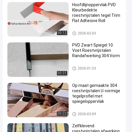
Hoofdlijnoppervlak PVD
Kleurbedekte
roestvrijstalen tegel Trim
Flat Adhesive Roll
roestvrijstalen tegelbekleding
00:12
2026-02-03
PVD Zwart Spiegel 10
Voet Roestvrijstalen
Randafwerking 304 Vorm
roestvrijstalen tegelbekleding
2026-01-23
00:31
Op maat gemaakte 304
roestvrijstalen U-vormige
tegelprofiel met
spiegeloppervlak
roestvrijstalen tegelbekleding
00:22
2026-03-09
Zelfklevend
roestvrijstalen afwerking,